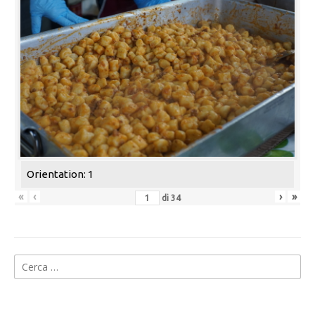
Orientation: 1
«
‹
›
»
di
34
Ricerca
per: